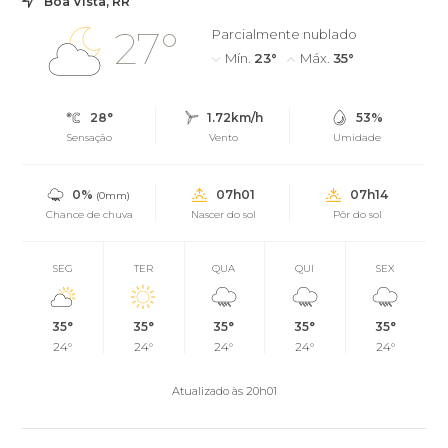
Boa Vista, RR
27°
Parcialmente nublado
Mín.
23°
Máx.
35°
28°
1.72km/h
53%
Sensação
Vento
Umidade
0%
07h01
07h14
(0mm)
Chance de chuva
Nascer do sol
Pôr do sol
SEG
TER
QUA
QUI
SEX
35°
35°
35°
35°
35°
24°
24°
24°
24°
24°
Atualizado às 20h01