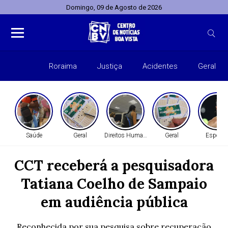
Domingo, 09 de Agosto de 2026
Roraima
Justiça
Acidentes
Geral
Entret
Saúde
Geral
Direitos Humanos
Geral
Esporte
CCT receberá a pesquisadora
Tatiana Coelho de Sampaio
em audiência pública
Reconhecida por sua pesquisa sobre recuperação