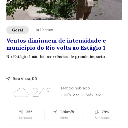
Geral
Há 19 horas
Ventos diminuem de intensidade e
município do Rio volta ao Estágio 1
No Estágio 1 não há ocorrências de grande impacto
Boa Vista, RR
24°
Tempo nublado
Mín.
23°
Máx.
33°
25°
1.9km/h
79%
Sensação
Vento
Umidade