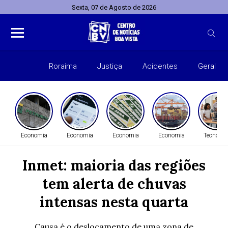
Sexta, 07 de Agosto de 2026
Roraima
Justiça
Acidentes
Geral
Entret
Economia
Economia
Economia
Economia
Tecnolog
Inmet: maioria das regiões
tem alerta de chuvas
intensas nesta quarta
Causa é o deslocamento de uma zona de