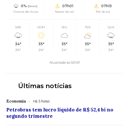
0%
07h01
07h15
(0mm)
Chance de chuva
Nascer do sol
Pôr do sol
SÁB
DOM
SEG
TER
QUA
34°
35°
35°
35°
35°
24°
24°
24°
24°
24°
Atualizado às 02h01
Últimas notícias
Economia
Há 3 horas
Petrobras tem lucro líquido de R$ 52,4 bi no
segundo trimestre