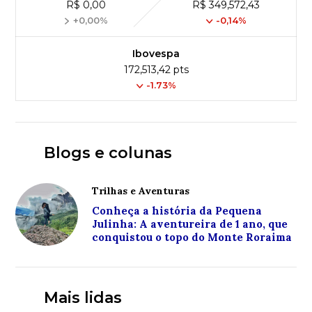
R$ 0,00
R$ 349,572,43
+0,00%
-0,14%
Ibovespa
172,513,42 pts
-1.73%
Blogs e colunas
Trilhas e Aventuras
Conheça a história da Pequena
Julinha: A aventureira de 1 ano, que
conquistou o topo do Monte Roraima
Mais lidas