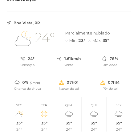
Boa Vista, RR
24°
Parcialmente nublado
Mín.
23°
Máx.
35°
24°
1.61km/h
78%
Sensação
Vento
Umidade
0%
07h01
07h14
(0mm)
Chance de chuva
Nascer do sol
Pôr do sol
SEG
TER
QUA
QUI
SEX
35°
35°
35°
35°
35°
24°
24°
24°
24°
24°