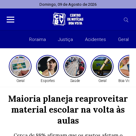
Domingo, 09 de Agosto de 2026
Roraima
Justiça
Acidentes
Geral
Entret
Geral
Esportes
Saúde
Geral
Boa Vista 
Maioria planeja reaproveitar
material escolar na volta às
aulas
Cerca de 88% afirmam que os gastos afetam o