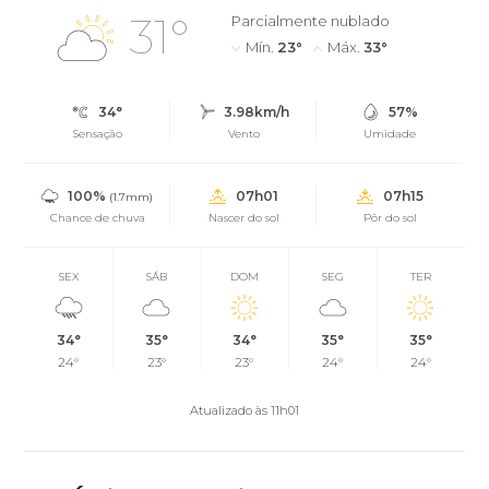
31°
Parcialmente nublado
Mín.
23°
Máx.
33°
34°
3.98km/h
57%
Sensação
Vento
Umidade
100%
07h01
07h15
(1.7mm)
Chance de chuva
Nascer do sol
Pôr do sol
SEX
SÁB
DOM
SEG
TER
34°
35°
34°
35°
35°
24°
23°
23°
24°
24°
Atualizado às 11h01