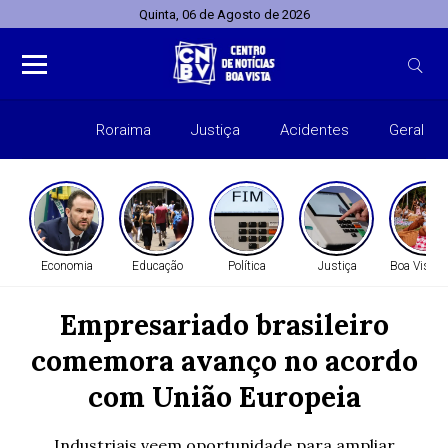
Quinta, 06 de Agosto de 2026
Roraima
Justiça
Acidentes
Geral
Entret
Economia
Educação
Política
Justiça
Boa Vista 
Empresariado brasileiro
comemora avanço no acordo
com União Europeia
Industriais veem oportunidade para ampliar