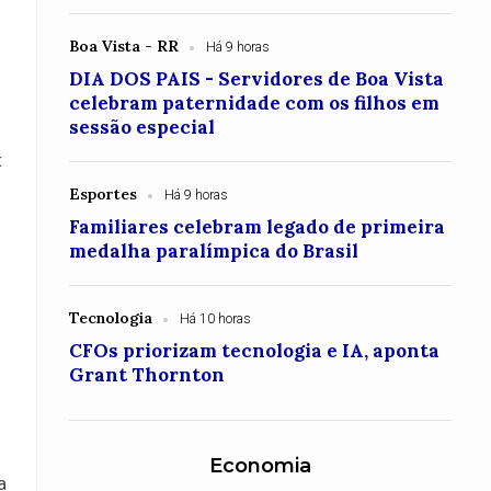
Boa Vista - RR
Há 9 horas
DIA DOS PAIS - Servidores de Boa Vista
celebram paternidade com os filhos em
sessão especial
t
a
Esportes
Há 9 horas
Familiares celebram legado de primeira
medalha paralímpica do Brasil
Tecnologia
Há 10 horas
CFOs priorizam tecnologia e IA, aponta
Grant Thornton
Economia
a