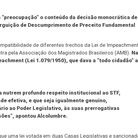
m “preocupação” o conteúdo da decisão monocrática de
 Arguição de Descumprimento de Preceito Fundamental
ompatibilidade de diferentes trechos da Lei de Impeachmen
tra pela Associação dos Magistrados Brasileiros (AMB).
N
achment (Lei 1.079/1950), que dava a “todo cidadão” a
 nutrem profundo respeito institucional ao STF,
de efetiva, e que seja igualmente genuíno,
rio ao Poder Legislativo, às suas prerrogativas
isões”, apontou Alcolumbre.
 que uma lei votada em duas Casas Legislativas e sancionad