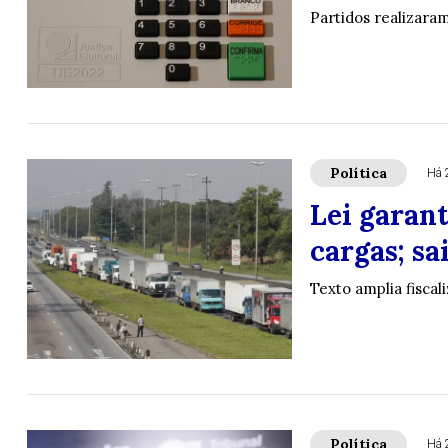
Partidos realizara
Política
Há 
Lei garan
cargas; s
Texto amplia fisca
Política
Há 