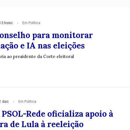
13 horas
Em Política
conselho para monitorar
ação e IA nas eleições
ia ao presidente da Corte eleitoral
2 dias
Em Política
 PSOL-Rede oficializa apoio à
a de Lula à reeleição