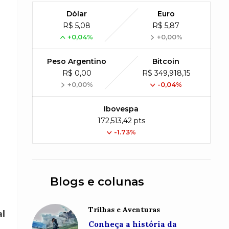
Dólar
Euro
R$ 5,08
R$ 5,87
+0,04%
+0,00%
Peso Argentino
Bitcoin
R$ 0,00
R$ 349,918,15
+0,00%
-0,04%
Ibovespa
172,513,42 pts
-1.73%
Blogs e colunas
Trilhas e Aventuras
al
Conheça a história da