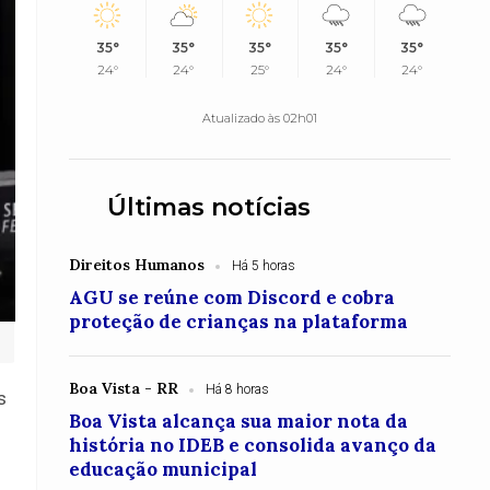
35°
35°
35°
35°
35°
24°
24°
25°
24°
24°
Atualizado às 02h01
Últimas notícias
Direitos Humanos
Há 5 horas
AGU se reúne com Discord e cobra
proteção de crianças na plataforma
Boa Vista - RR
Há 8 horas
s
Boa Vista alcança sua maior nota da
história no IDEB e consolida avanço da
educação municipal