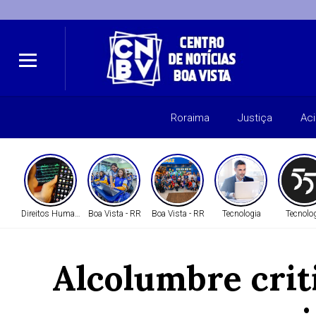
Roraima
Justiça
Ac
Direitos Humanos
Boa Vista - RR
Boa Vista - RR
Tecnologia
Tecnolo
Alcolumbre crit