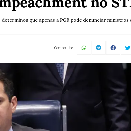
impeachment no ST
o determinou que apenas a PGR pode denunciar ministros 
Compartilhe: