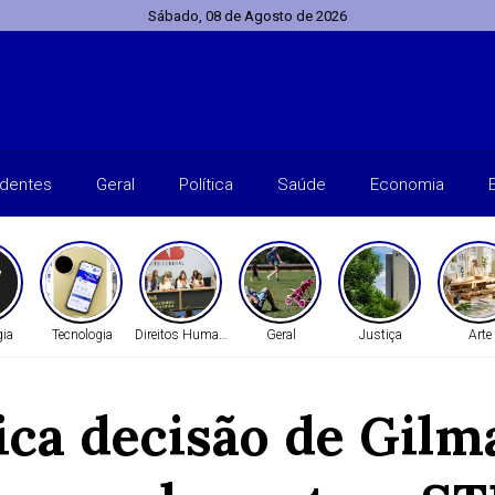
Sábado, 08 de Agosto de 2026
identes
Geral
Política
Saúde
Economia
gia
Tecnologia
Direitos Humanos
Geral
Justiça
Arte
ica decisão de Gil