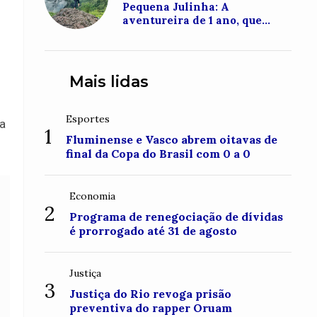
Pequena Julinha: A
aventureira de 1 ano, que
conquistou o topo do Monte
Roraima
Mais lidas
Esportes
na
1
Fluminense e Vasco abrem oitavas de
final da Copa do Brasil com 0 a 0
Economia
2
Programa de renegociação de dívidas
é prorrogado até 31 de agosto
Justiça
3
Justiça do Rio revoga prisão
preventiva do rapper Oruam