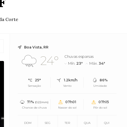
F
da Corte
Boa Vista, RR
24°
Chuvas esparsas
Mín.
23°
Máx.
34°
25°
1.2km/h
86%
Sensação
Vento
Umidade
71%
07h01
07h15
(0.22mm)
Chance de chuva
Nascer do sol
Pôr do sol
DOM
SEG
TER
QUA
QUI