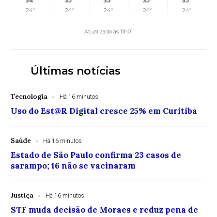
34°
35°
35°
35°
35°
24°
24°
24°
24°
24°
Atualizado às 11h01
Últimas notícias
Tecnologia
Há 16 minutos
Uso do Est@R Digital cresce 25% em Curitiba
Saúde
Há 16 minutos
Estado de São Paulo confirma 23 casos de
sarampo; 16 não se vacinaram
Justiça
Há 16 minutos
STF muda decisão de Moraes e reduz pena de