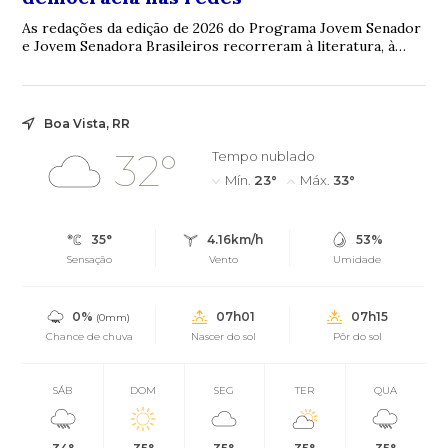
As redações da edição de 2026 do Programa Jovem Senador
e Jovem Senadora Brasileiros recorreram à literatura, à
filosofia, à legislação e à ciência...
Boa Vista, RR
32°
Tempo nublado
Mín.
23°
Máx.
33°
35°
4.16km/h
53%
Sensação
Vento
Umidade
0%
07h01
07h15
(0mm)
Chance de chuva
Nascer do sol
Pôr do sol
SÁB
DOM
SEG
TER
QUA