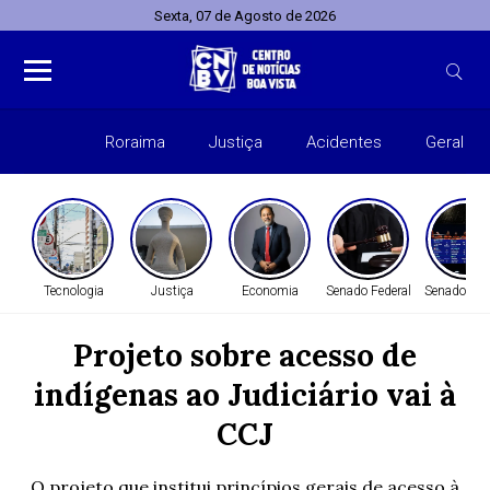
Sexta, 07 de Agosto de 2026
Roraima
Justiça
Acidentes
Geral
Entret
Tecnologia
Justiça
Economia
Senado Federal
Senado Fed
Projeto sobre acesso de
indígenas ao Judiciário vai à
CCJ
O projeto que institui princípios gerais de acesso à