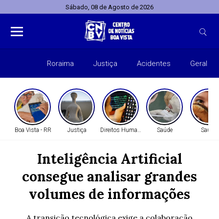
Sábado, 08 de Agosto de 2026
Roraima
Justiça
Acidentes
Geral
Entret
Boa Vista - RR
Justiça
Direitos Humanos
Saúde
Saúde
Inteligência Artificial
consegue analisar grandes
volumes de informações
A transição tecnológica exige a colaboração