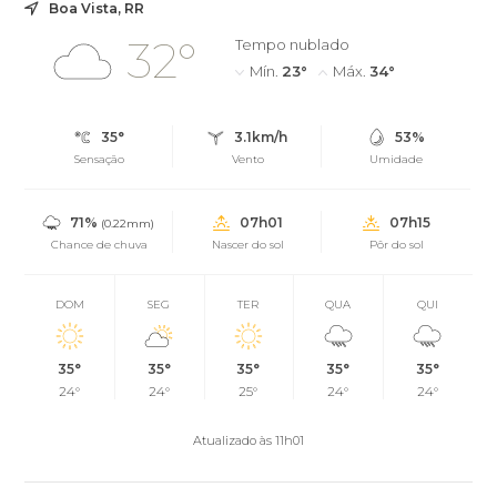
Boa Vista, RR
32°
Tempo nublado
Mín.
23°
Máx.
34°
35°
3.1km/h
53%
Sensação
Vento
Umidade
71%
07h01
07h15
(0.22mm)
Chance de chuva
Nascer do sol
Pôr do sol
DOM
SEG
TER
QUA
QUI
35°
35°
35°
35°
35°
24°
24°
25°
24°
24°
Atualizado às 11h01