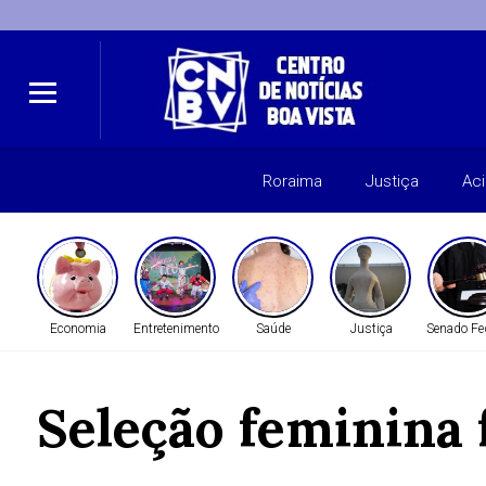
Roraima
Justiça
Ac
Economia
Entretenimento
Saúde
Justiça
Senado Fe
Seleção feminina 