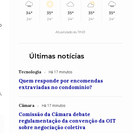
34°
35°
35°
35°
35°
24°
24°
24°
24°
24°
o
Atualizado às 11h01
Últimas notícias
Tecnologia
Há 17 minutos
Quem responde por encomendas
s
extraviadas no condomínio?
,
Câmara
Há 17 minutos
Comissão da Câmara debate
regulamentação da convenção da OIT
sobre negociação coletiva