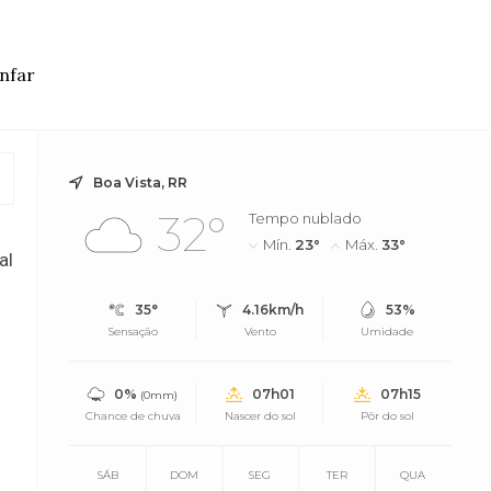
unfar
Boa Vista, RR
32°
Tempo nublado
Mín.
23°
Máx.
33°
al
35°
4.16km/h
53%
Sensação
Vento
Umidade
0%
07h01
07h15
(0mm)
Chance de chuva
Nascer do sol
Pôr do sol
SÁB
DOM
SEG
TER
QUA