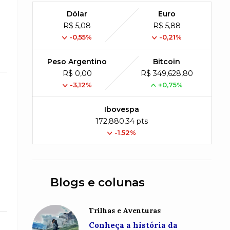
Dólar
Euro
R$ 5,08
R$ 5,88
-0,55%
-0,21%
Peso Argentino
Bitcoin
R$ 0,00
R$ 349,628,80
-3,12%
+0,75%
Ibovespa
172,880,34 pts
-1.52%
Blogs e colunas
Trilhas e Aventuras
Conheça a história da