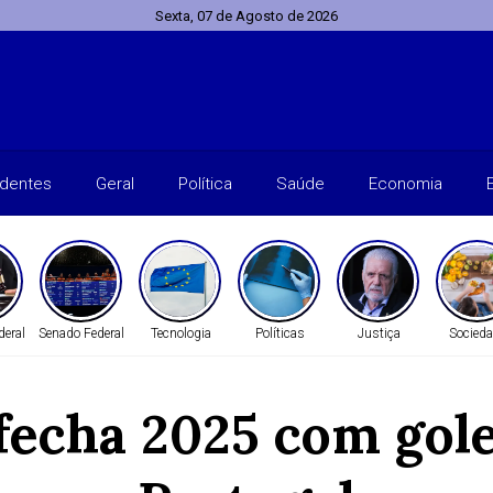
Sexta, 07 de Agosto de 2026
identes
Geral
Política
Saúde
Economia
deral
Senado Federal
Tecnologia
Políticas
Justiça
Socied
fecha 2025 com gole