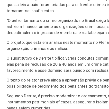
que as leis atuais foram criadas para enfrentar crimes 
tornaram-se insuficientes.
"O enfrentamento do crime organizado no Brasil exige 
asfixiem financeiramente as organizações criminosas, si
desestimulem o ingresso de membros e restabeleçam o m
O projeto, que está em análise neste momento no Plená
organização criminosa ou milícia.
O
substitutivo
de Derrite tipifica várias condutas comun
elas pena de
reclusão
de 20 a 40 anos em um crime cat
favorecimento a esse domínio será punido com reclusã
O texto do relator prevê ainda a apreensão prévia de be
possibilidade de perdimento dos bens antes do
trânsit
Segundo Derrite, é preciso modernizar o ordenamento, e
instrumentos patrimoniais eficazes, assegurar o isolam
penas sejam cumpridas.