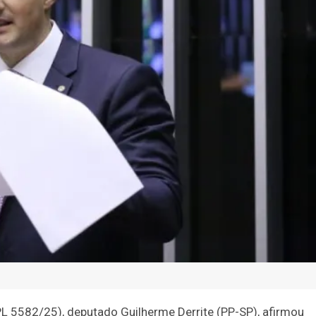
PL 5582/25), deputado Guilherme Derrite (PP-SP), afirmou