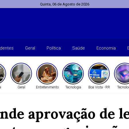
Quinta, 06 de Agosto de 2026
identes
Geral
Política
Saúde
Economia
a
Geral
Entretenimento
Tecnologia
Boa Vista - RR
Tecnolo
nde aprovação de le