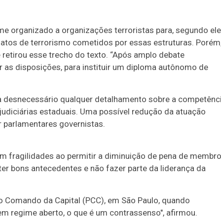
me organizado a organizações terroristas para, segundo ele
a atos de terrorismo cometidos por essas estruturas. Porém
 retirou esse trecho do texto. “Após amplo debate
rar as disposições, para instituir um diploma autônomo de
na desnecessário qualquer detalhamento sobre a competênc
s judiciárias estaduais. Uma possível redução da atuação
r parlamentares governistas.
 tem fragilidades ao permitir a diminuição de pena de membr
ter bons antecedentes e não fazer parte da liderança da
iro Comando da Capital (PCC), em São Paulo, quando
em regime aberto, o que é um contrassenso", afirmou.