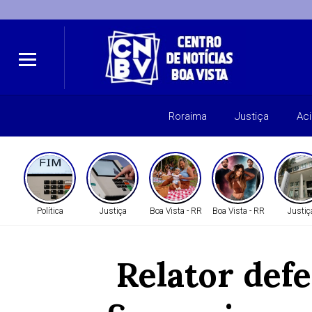
Roraima
Justiça
Ac
Política
Justiça
Boa Vista - RR
Boa Vista - RR
Justiç
Relator defe