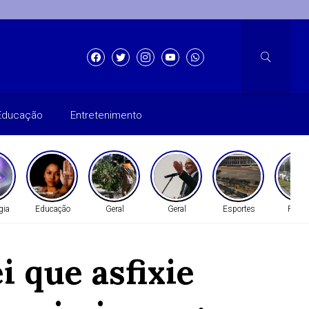
Educação
Entretenimento
gia
Educação
Geral
Geral
Esportes
Políti
i que asfixie