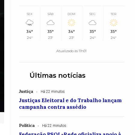
SEX
SÁB
DOM
SEG
TER
34°
35°
34°
35°
35°
24°
23°
23°
24°
24°
Atualizado às 11h01
Últimas notícias
Justiça
Há 22 minutos
Justiças Eleitoral e do Trabalho lançam
campanha contra assédio
Política
Há 22 minutos
Federação PSOL-Rede oficializa apoio à