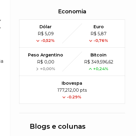
Economia
,
,
Dólar
Euro
R$ 5,09
R$ 5,87
-0,52%
-0,76%
Peso Argentino
Bitcoin
ia
R$ 0,00
R$ 349,596,62
+0,00%
+0,24%
Ibovespa
177,212,00 pts
o
-0.29%
Blogs e colunas