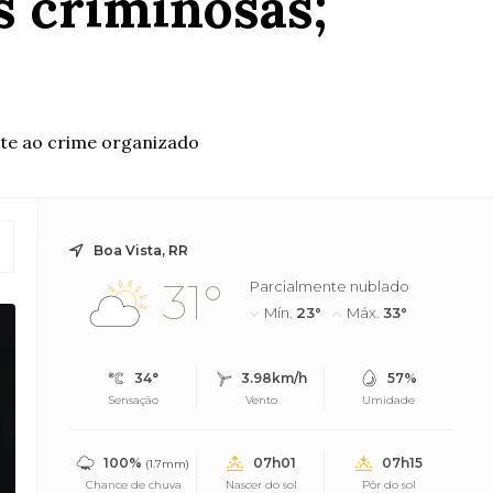
s criminosas;
ate ao crime organizado
Boa Vista, RR
31°
Parcialmente nublado
Mín.
23°
Máx.
33°
34°
3.98km/h
57%
Sensação
Vento
Umidade
100%
07h01
07h15
(1.7mm)
Chance de chuva
Nascer do sol
Pôr do sol