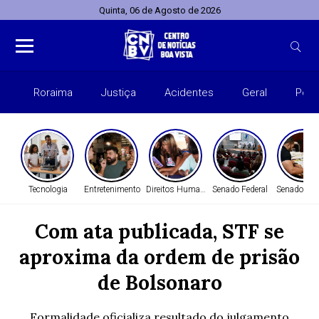
Quinta, 06 de Agosto de 2026
Roraima
Justiça
Acidentes
Geral
Polít
Tecnologia
Entretenimento
Direitos Humanos
Senado Federal
Senado Fed
Com ata publicada, STF se
aproxima da ordem de prisão
de Bolsonaro
Formalidade oficializa resultado do julgamento