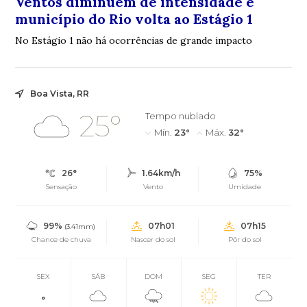
Ventos diminuem de intensidade e
município do Rio volta ao Estágio 1
No Estágio 1 não há ocorrências de grande impacto
Boa Vista, RR
25°
Tempo nublado
Mín.
23°
Máx.
32°
26°
1.64km/h
75%
Sensação
Vento
Umidade
99%
07h01
07h15
(3.41mm)
Chance de chuva
Nascer do sol
Pôr do sol
SEX
SÁB
DOM
SEG
TER
°