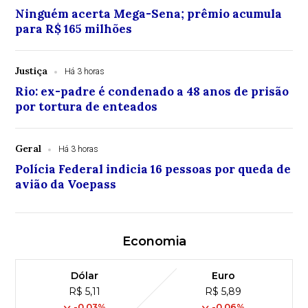
Ninguém acerta Mega-Sena; prêmio acumula
para R$ 165 milhões
Justiça
Há 3 horas
Rio: ex-padre é condenado a 48 anos de prisão
por tortura de enteados
Geral
Há 3 horas
Polícia Federal indicia 16 pessoas por queda de
avião da Voepass
Economia
Dólar
Euro
R$ 5,11
R$ 5,89
-0,03%
-0,06%