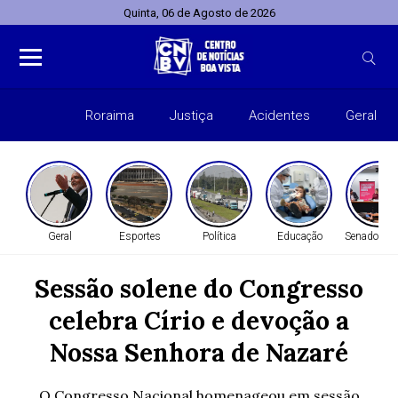
Quinta, 06 de Agosto de 2026
Roraima
Justiça
Acidentes
Geral
Entret
Geral
Esportes
Política
Educação
Senado Fed
Sessão solene do Congresso
celebra Círio e devoção a
Nossa Senhora de Nazaré
O Congresso Nacional homenageou em sessão