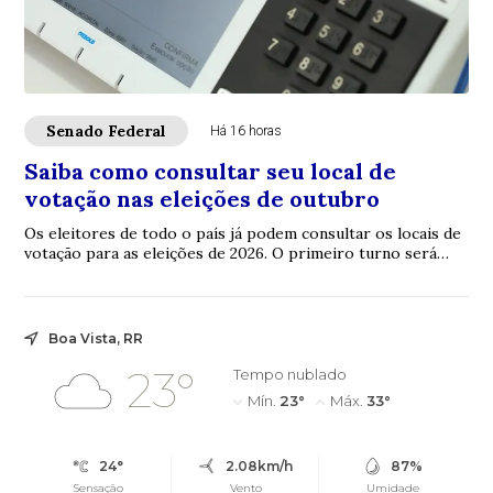
Senado Federal
Há 16 horas
Saiba como consultar seu local de
votação nas eleições de outubro
Os eleitores de todo o país já podem consultar os locais de
votação para as eleições de 2026. O primeiro turno será
realizado em 4 de outubro e o...
Boa Vista, RR
23°
Tempo nublado
Mín.
23°
Máx.
33°
24°
2.08km/h
87%
Sensação
Vento
Umidade