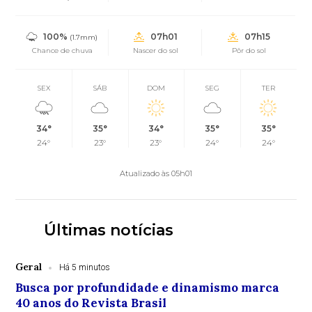
100%
07h01
07h15
(1.7mm)
Chance de chuva
Nascer do sol
Pôr do sol
SEX
SÁB
DOM
SEG
TER
34°
35°
34°
35°
35°
24°
23°
23°
24°
24°
Atualizado às 05h01
Últimas notícias
Geral
Há 5 minutos
Busca por profundidade e dinamismo marca
40 anos do Revista Brasil