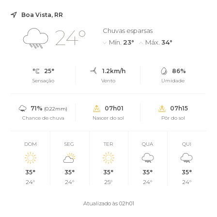
Boa Vista, RR
24°
Chuvas esparsas
Mín.
23°
Máx.
34°
25°
1.2km/h
86%
Sensação
Vento
Umidade
71%
07h01
07h15
(0.22mm)
Chance de chuva
Nascer do sol
Pôr do sol
DOM
SEG
TER
QUA
QUI
35°
35°
35°
35°
35°
24°
24°
25°
24°
24°
Atualizado às 02h01