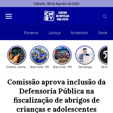
Sábado, 08 de Agosto de 2026
Roraima
Justiça
Acidentes
Geral
Entret
Direitos Humanos
Boa Vista - RR
Boa Vista - RR
Tecnologia
Tecnolog
Comissão aprova inclusão da
Defensoria Pública na
fiscalização de abrigos de
crianças e adolescentes