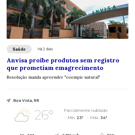
Saúde
Há 2 dias
Anvisa proíbe produtos sem registro
que prometiam emagrecimento
Resolução manda apreender "ozempic natural"
Boa Vista, RR
26°
Parcialmente nublado
Mín.
23°
Máx.
34°