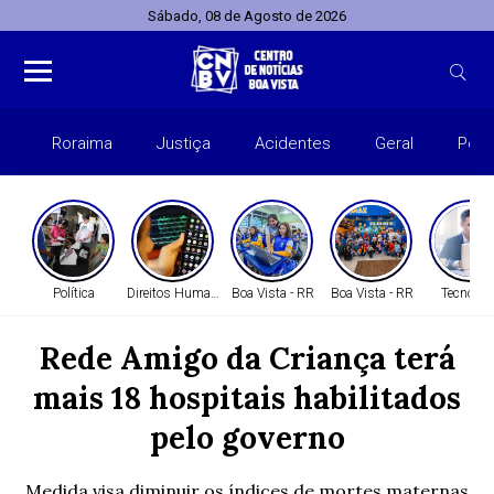
Sábado, 08 de Agosto de 2026
Roraima
Justiça
Acidentes
Geral
Polít
Política
Direitos Humanos
Boa Vista - RR
Boa Vista - RR
Tecnolog
Rede Amigo da Criança terá
mais 18 hospitais habilitados
pelo governo
Medida visa diminuir os índices de mortes maternas