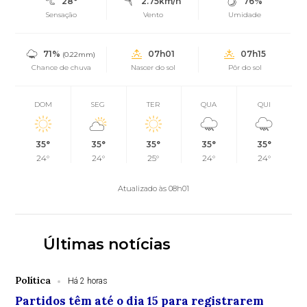
28°
2.75km/h
76%
Sensação
Vento
Umidade
71%
07h01
07h15
(0.22mm)
Chance de chuva
Nascer do sol
Pôr do sol
DOM
SEG
TER
QUA
QUI
35°
35°
35°
35°
35°
24°
24°
25°
24°
24°
Atualizado às 08h01
Últimas notícias
Política
Há 2 horas
Partidos têm até o dia 15 para registrarem