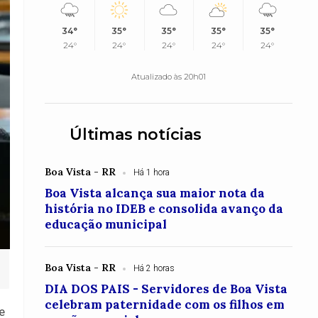
34°
35°
35°
35°
35°
24°
24°
24°
24°
24°
Atualizado às 20h01
Últimas notícias
Boa Vista - RR
Há 1 hora
Boa Vista alcança sua maior nota da
história no IDEB e consolida avanço da
educação municipal
Boa Vista - RR
Há 2 horas
DIA DOS PAIS - Servidores de Boa Vista
celebram paternidade com os filhos em
e