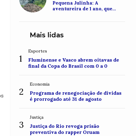
Pequena Julinha: A
aventureira de 1 ano, que
conquistou o topo do Monte
Roraima
Mais lidas
Esportes
1
Fluminense e Vasco abrem oitavas de
final da Copa do Brasil com 0 a 0
Economia
2
Programa de renegociação de dívidas
os
é prorrogado até 31 de agosto
Justiça
3
Justiça do Rio revoga prisão
preventiva do rapper Oruam