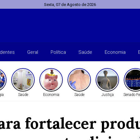
Sexta, 07 de Agosto de 2026
identes
Geral
Política
Saúde
Economia
gia
Saúde
Economia
Saúde
Justiça
Senado Fe
para fortalecer prod