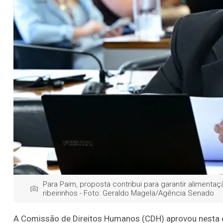
Para Paim, proposta contribui para garantir aliment
ribeirinhos - Foto: Geraldo Magela/Agência Senado
A Comissão de Direitos Humanos (CDH) aprovou nesta quar