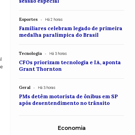
sessão especial
Esportes
Há 2 horas
Familiares celebram legado de primeira
medalha paralímpica do Brasil
Tecnologia
Há 3 horas
l
CFOs priorizam tecnologia e IA, aponta
te
Grant Thornton
Geral
Há 3 horas
PMs detêm motorista de ônibus em SP
após desentendimento no trânsito
Economia