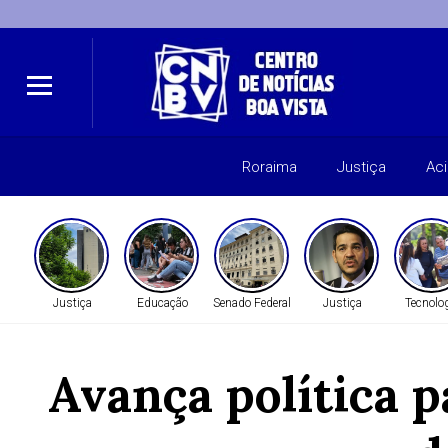
Roraima
Justiça
Ac
Justiça
Educação
Senado Federal
Justiça
Tecnolo
Avança política 