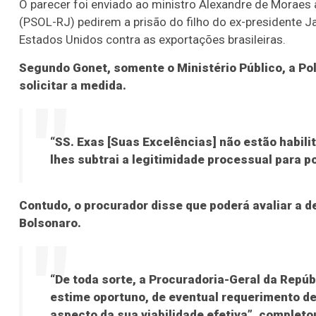
O parecer foi enviado ao ministro Alexandre de Moraes 
(PSOL-RJ) pedirem a prisão do filho do ex-presidente Ja
Estados Unidos contra as exportações brasileiras.
Segundo Gonet, somente o Ministério Público, a Po
solicitar a medida.
“SS. Exas [Suas Excelências] não estão habil
lhes subtrai a legitimidade processual para po
Contudo, o procurador disse que poderá avaliar a 
Bolsonaro.
“De toda sorte, a Procuradoria-Geral da Repúb
estime oportuno, de eventual requerimento de
aspecto da sua viabilidade efetiva”, completo