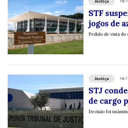
Justiça
Há 1
STF suspe
jogos de a
Pedido de vista do 
Justiça
Há 1
STJ conde
de cargo 
Decisão foi unânim