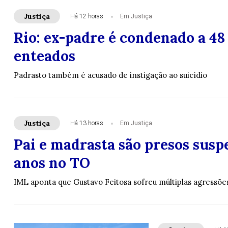
Justiça
Há 12 horas
Em Justiça
Rio: ex-padre é condenado a 48
enteados
Padrasto também é acusado de instigação ao suicídio
Justiça
Há 13 horas
Em Justiça
Pai e madrasta são presos susp
anos no TO
IML aponta que Gustavo Feitosa sofreu múltiplas agressõe