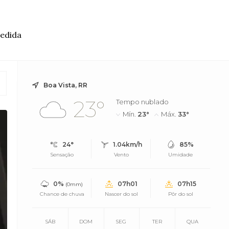
medida
Boa Vista, RR
23°
Tempo nublado
Mín.
23°
Máx.
33°
24°
1.04km/h
85%
Sensação
Vento
Umidade
0%
07h01
07h15
(0mm)
Chance de chuva
Nascer do sol
Pôr do sol
SÁB
DOM
SEG
TER
QUA