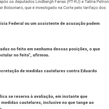
após os deputados Lindbergh Farias (PT-RJ) e Talíria Petro
ir Bolsonaro, que é investigado na Corte pelo tarifaço dos
lícia Federal ou um assistente de acusação podem
itadas no feito em nenhuma dessas posições, o que
stular no feito”, afirmou.
decretação de medidas cautelares contra Eduardo
lica se reserva à avaliação, em instante que
 medidas cautelares, inclusive no que tange ao
u.