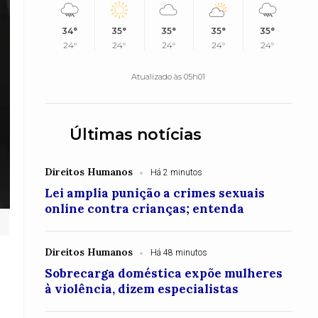
34°
35°
35°
35°
35°
24°
24°
24°
24°
24°
Atualizado às 05h01
Últimas notícias
Direitos Humanos
Há 2 minutos
Lei amplia punição a crimes sexuais
online contra crianças; entenda
Direitos Humanos
Há 48 minutos
Sobrecarga doméstica expõe mulheres
à violência, dizem especialistas