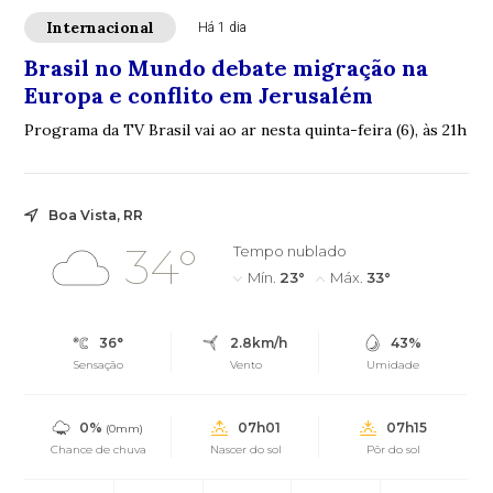
Internacional
Há 1 dia
Brasil no Mundo debate migração na
Europa e conflito em Jerusalém
Programa da TV Brasil vai ao ar nesta quinta-feira (6), às 21h
Boa Vista, RR
34°
Tempo nublado
Mín.
23°
Máx.
33°
36°
2.8km/h
43%
Sensação
Vento
Umidade
0%
07h01
07h15
(0mm)
Chance de chuva
Nascer do sol
Pôr do sol