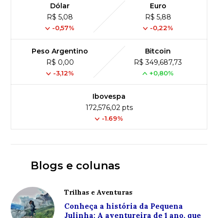
Dólar
Euro
R$ 5,08
R$ 5,88
-0,57%
-0,22%
Peso Argentino
Bitcoin
R$ 0,00
R$ 349,687,73
-3,12%
+0,80%
Ibovespa
172,576,02 pts
-1.69%
Blogs e colunas
Trilhas e Aventuras
Conheça a história da Pequena
Julinha: A aventureira de 1 ano, que