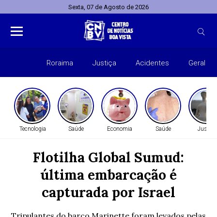
Sexta, 07 de Agosto de 2026
Roraima
Justiça
Acidentes
Geral
Entret
Tecnologia
Saúde
Economia
Saúde
Justiça
Flotilha Global Sumud:
última embarcação é
capturada por Israel
Tripulantes do barco Marinette foram levados pelas