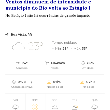
Ventos diminuem de intensidade e
município do Rio volta ao Estágio 1
No Estágio 1 não há ocorrências de grande impacto
Boa Vista, RR
23°
Tempo nublado
Mín.
23°
Máx.
33°
24°
1.04km/h
85%
Sensação
Vento
Umidade
0%
07h01
07h15
(0mm)
Chance de chuva
Nascer do sol
Pôr do sol
SÁB
DOM
SEG
TER
QUA