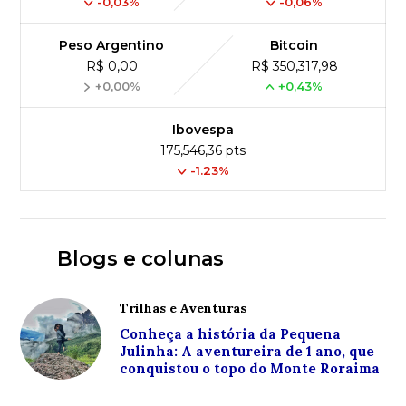
-0,03%
-0,06%
Peso Argentino
Bitcoin
R$ 0,00
R$ 350,317,98
+0,00%
+0,43%
Ibovespa
175,546,36 pts
-1.23%
Blogs e colunas
Trilhas e Aventuras
Conheça a história da Pequena
Julinha: A aventureira de 1 ano, que
conquistou o topo do Monte Roraima