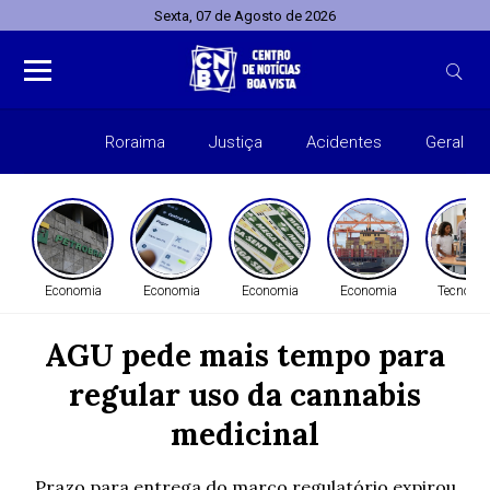
Sexta, 07 de Agosto de 2026
Roraima
Justiça
Acidentes
Geral
Entret
Economia
Economia
Economia
Economia
Tecnolog
AGU pede mais tempo para
regular uso da cannabis
medicinal
Prazo para entrega do marco regulatório expirou