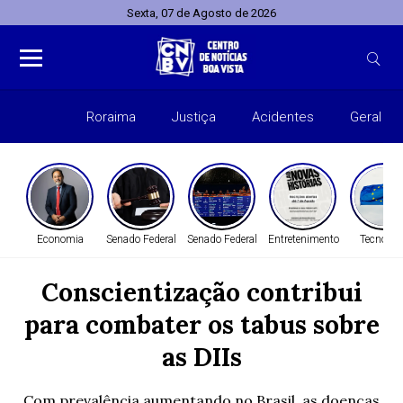
Sexta, 07 de Agosto de 2026
Roraima
Justiça
Acidentes
Geral
Entret
Economia
Senado Federal
Senado Federal
Entretenimento
Tecnolog
Conscientização contribui
para combater os tabus sobre
as DIIs
Com prevalência aumentando no Brasil, as doenças