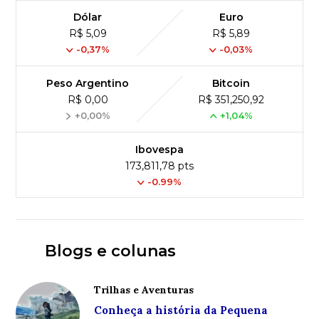
Dólar
Euro
R$ 5,09
R$ 5,89
-0,37%
-0,03%
Peso Argentino
Bitcoin
R$ 0,00
R$ 351,250,92
+0,00%
+1,04%
Ibovespa
173,811,78 pts
-0.99%
Blogs e colunas
Trilhas e Aventuras
Conheça a história da Pequena