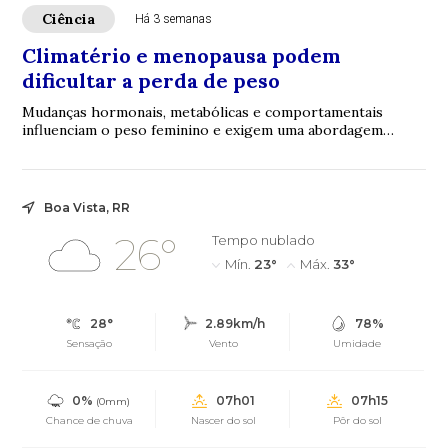
Ciência
Há 3 semanas
Climatério e menopausa podem
dificultar a perda de peso
Mudanças hormonais, metabólicas e comportamentais
influenciam o peso feminino e exigem uma abordagem
personalizada para um emagrecimento saudável e...
Boa Vista, RR
26°
Tempo nublado
Mín.
23°
Máx.
33°
28°
2.89km/h
78%
Sensação
Vento
Umidade
0%
07h01
07h15
(0mm)
Chance de chuva
Nascer do sol
Pôr do sol