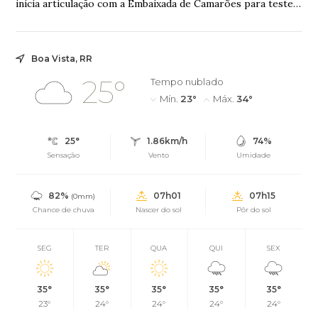
inicia articulação com a Embaixada de Camarões para testes
contra o mosquito transmissor da ...
Boa Vista, RR
25°
Tempo nublado
Mín.
23°
Máx.
34°
25°
1.86km/h
74%
Sensação
Vento
Umidade
82%
07h01
07h15
(0mm)
Chance de chuva
Nascer do sol
Pôr do sol
SEG
TER
QUA
QUI
SEX
35°
35°
35°
35°
35°
23°
24°
24°
24°
24°