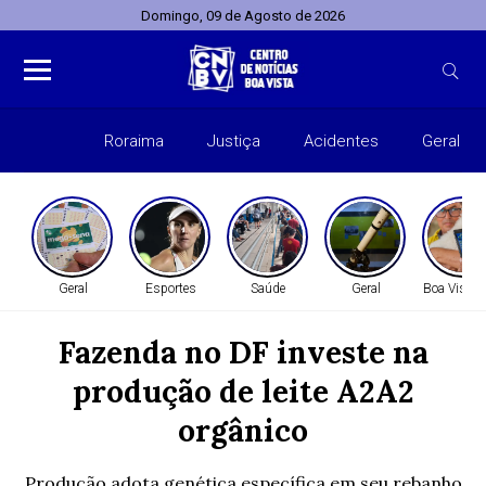
Domingo, 09 de Agosto de 2026
Roraima
Justiça
Acidentes
Geral
Entret
Geral
Esportes
Saúde
Geral
Boa Vista 
Fazenda no DF investe na
produção de leite A2A2
orgânico
Produção adota genética específica em seu rebanho