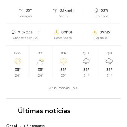
35°
3.1km/h
53%
Sensação
Vento
Umidade
71%
07h01
07h15
(0.22mm)
Chance de chuva
Nascer do sol
Pôr do sol
DOM
SEG
TER
QUA
QUI
35°
35°
35°
35°
35°
24°
24°
25°
24°
24°
Atualizado às 11h01
Últimas notícias
Geral
Há 7 minutos