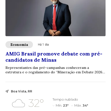
Economia
Há 1 dia
AMIG Brasil promove debate com pré-
candidatos de Minas
Representantes das pré-campanhas conheceram a
estrutura e o regulamento do “Mineração em Debate 2026”,
evento que colocará na agenda eleitoral prop...
Boa Vista, RR
32°
Tempo nublado
Mín.
23°
Máx.
34°