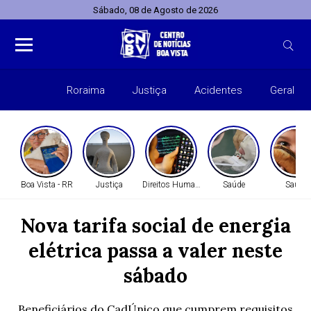
Sábado, 08 de Agosto de 2026
Roraima
Justiça
Acidentes
Geral
Entret
Boa Vista - RR
Justiça
Direitos Humanos
Saúde
Saúde
Nova tarifa social de energia
elétrica passa a valer neste
sábado
Beneficiários do CadÚnico que cumprem requisitos