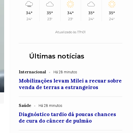
34°
35°
34°
35°
35°
24°
23°
23°
24°
24°
Atualizado às 17h01
Últimas notícias
Internacional
Há 28 minutos
Mobilizações levam Milei a recuar sobre
venda de terras a estrangeiros
Saúde
Há 28 minutos
Diagnóstico tardio dá poucas chances
de cura do câncer de pulmão