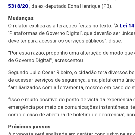
5318/20
, da ex-deputada
Edna Henrique (PB)
.
Mudanças
O relator explica as alterações feitas no texto: “A
Lei 14
‘Plataformas de Governo Digital’, que deverão ser únicas
deve ter para acessar os serviços públicos”, disse.
“Por essa razão, proponho uma alteração de modo que o 
de Governo Digital’”, acrescentou.
Segundo Julio Cesar Ribeiro, o cidadão terá diversos b
de acessar serviços de segurança, uma plataforma úni
familiarizados com a ferramenta, mesmo em caso de m
“Isso é muito positivo do ponto de vista da experiência
emergência por meio de comunicações instantâneas, te
como o caso de abertura de boletim de ocorrência”, acr
Próximos passos
A proposta será analisada em
caráter conclusivo
pelas 