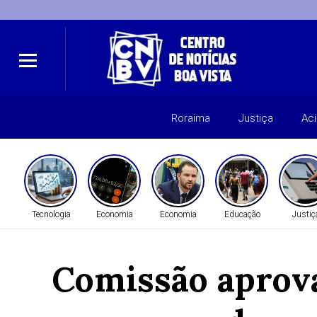
Roraima
Justiça
Ac
Tecnologia
Economia
Economia
Educação
Justiç
Comissão aprova