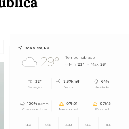
ública
Boa Vista, RR
29°
Tempo nublado
Mín.
23°
Máx.
33°
32°
2.37km/h
64%
Sensação
Vento
Umidade
100%
07h01
07h15
(1.7mm)
Chance de chuva
Nascer do sol
Pôr do sol
SEX
SÁB
DOM
SEG
TER