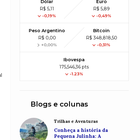
Dólar
Euro
R$ 5,11
R$ 5,89
-0,19%
-0,49%
Peso Argentino
Bitcoin
R$ 0,00
R$ 348,818,50
+0,00%
-0,31%
Ibovespa
175,546,36 pts
-1.23%
l
Blogs e colunas
Trilhas e Aventuras
Conheça a história da
Pequena Julinha: A