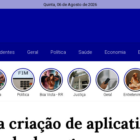
Quinta, 06 de Agosto de 2026
identes
Geral
Política
Saúde
Economia
a
Política
Boa Vista - RR
Justiça
Geral
Entreteni
 criação de aplicati