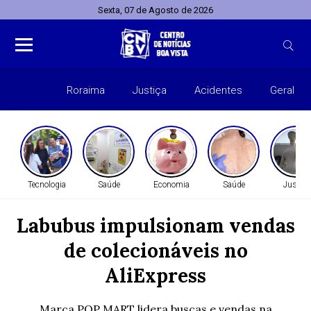
Sexta, 07 de Agosto de 2026
Roraima
Justiça
Acidentes
Geral
Entret
Tecnologia
Saúde
Economia
Saúde
Justiça
Labubus impulsionam vendas
de colecionáveis no
AliExpress
Marca POP MART lidera buscas e vendas na