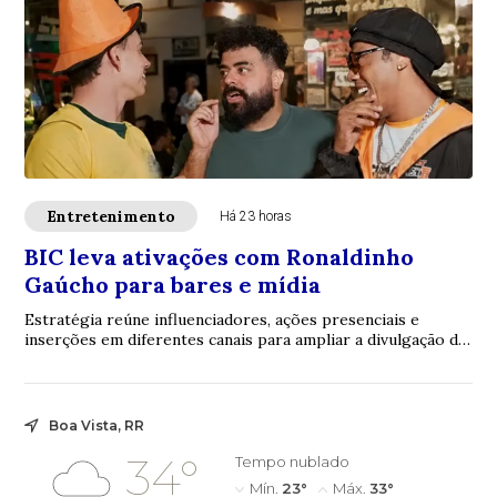
Entretenimento
Há 23 horas
BIC leva ativações com Ronaldinho
Gaúcho para bares e mídia
Estratégia reúne influenciadores, ações presenciais e
inserções em diferentes canais para ampliar a divulgação da
linha BIC Flex 3 e da promoção de...
Boa Vista, RR
34°
Tempo nublado
Mín.
23°
Máx.
33°