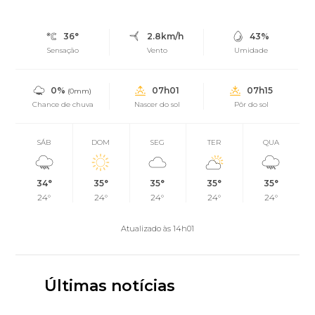
36°
2.8km/h
43%
Sensação
Vento
Umidade
0%
07h01
07h15
(0mm)
Chance de chuva
Nascer do sol
Pôr do sol
SÁB
DOM
SEG
TER
QUA
34°
35°
35°
35°
35°
24°
24°
24°
24°
24°
Atualizado às 14h01
Últimas notícias