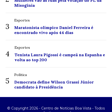
Mulheres vão às ruas pela votação do PL da
Misoginia
Esportes
3
Maratonista olímpico Daniel Ferreira é
encontrado vivo após 44 dias
Esportes
4
Tenista Laura Pigossi é campeã na Espanha e
volta ao top 200
Política
5
Democrata define Wilson Grassi Júnior
candidato à Presidência
© Copyright 2026 - Centro de Notícias Boa Vista - Todos