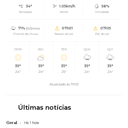
34°
1.05km/h
58%
Sensação
Vento
Umidade
71%
07h01
07h15
(0.22mm)
Chance de chuva
Nascer do sol
Pôr do sol
DOM
SEG
TER
QUA
QUI
35°
35°
35°
35°
35°
24°
24°
25°
24°
24°
Atualizado às 17h01
Últimas notícias
Geral
Há 1 hora