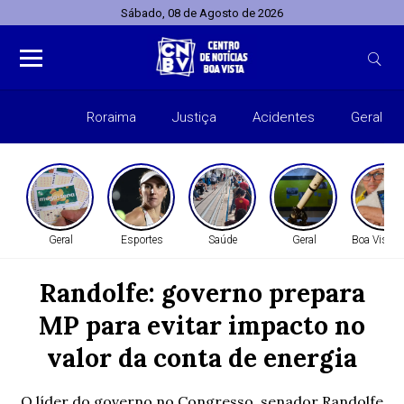
Sábado, 08 de Agosto de 2026
Roraima
Justiça
Acidentes
Geral
Entret
Geral
Esportes
Saúde
Geral
Boa Vista 
Randolfe: governo prepara
MP para evitar impacto no
valor da conta de energia
O líder do governo no Congresso, senador Randolfe