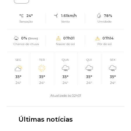
24°
1.61km/h
78%
Sensação
Vento
Umidade
0%
07h01
07h14
(0mm)
Chance de chuva
Nascer do sol
Pôr do sol
SEG
TER
QUA
QUI
SEX
35°
35°
35°
35°
35°
24°
24°
24°
24°
24°
Atualizado às 02h01
Últimas notícias