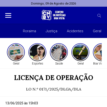
Domingo, 09 de Agosto de 2026
Roraima
Justiça
Acidentes
Geral
Entret
Geral
Esportes
Saúde
Geral
Boa Vista 
LICENÇA DE OPERAÇÃO
LO N.º 0171/2025/DLGA/DLA
13/06/2025 às 15h03