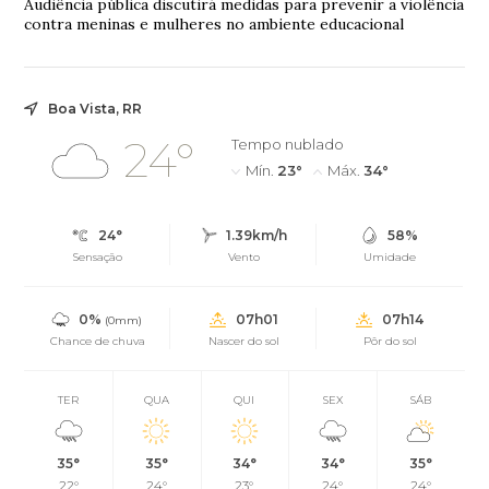
Audiência pública discutirá medidas para prevenir a violência
contra meninas e mulheres no ambiente educacional
Boa Vista, RR
24°
Tempo nublado
Mín.
23°
Máx.
34°
24°
1.39km/h
58%
Sensação
Vento
Umidade
0%
07h01
07h14
(0mm)
Chance de chuva
Nascer do sol
Pôr do sol
TER
QUA
QUI
SEX
SÁB
35°
35°
34°
34°
35°
22°
24°
23°
24°
24°