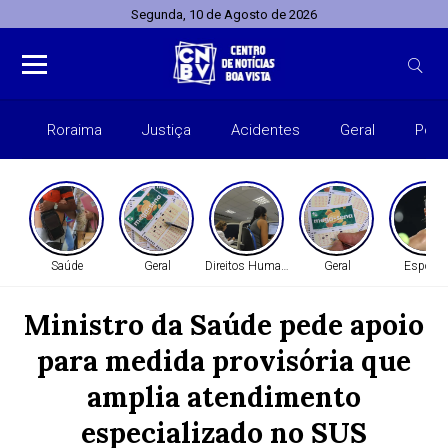
Segunda, 10 de Agosto de 2026
Roraima
Justiça
Acidentes
Geral
Polít
Saúde
Geral
Direitos Humanos
Geral
Esporte
Ministro da Saúde pede apoio
para medida provisória que
amplia atendimento
especializado no SUS