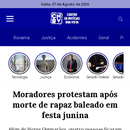
Sexta, 07 de Agosto de 2026
Roraima
Justiça
Acidentes
Geral
Polít
Tecnologia
Justiça
Economia
Senado Federal
Senado Fed
Moradores protestam após
morte de rapaz baleado em
festa junina
Além de Herus Guimarães, quatro pessoas ficaram