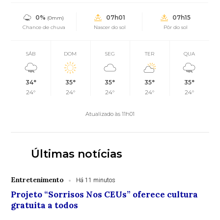
0%
07h01
07h15
(0mm)
Chance de chuva
Nascer do sol
Pôr do sol
SÁB
DOM
SEG
TER
QUA
34°
35°
35°
35°
35°
24°
24°
24°
24°
24°
Atualizado às 11h01
Últimas notícias
Entretenimento
Há 11 minutos
Projeto “Sorrisos Nos CEUs” oferece cultura
gratuita a todos