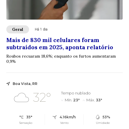
Geral
Há 1 dia
Mais de 830 mil celulares foram
subtraídos em 2025, aponta relatório
Roubos recuaram 18,6%; enquanto os furtos aumentaram
0,9%
Boa Vista, RR
32°
Tempo nublado
Mín.
23°
Máx.
33°
35°
4.16km/h
53%
Sensação
Vento
Umidade