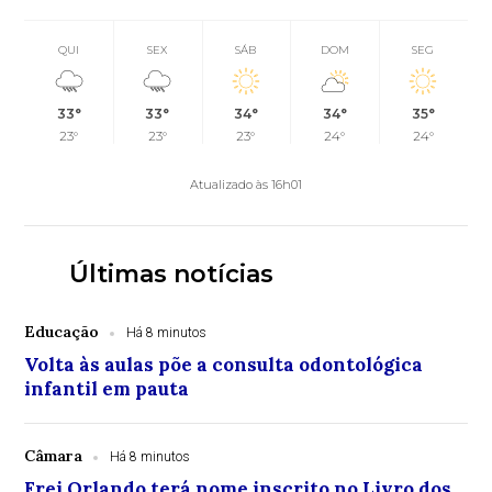
QUI
SEX
SÁB
DOM
SEG
33°
33°
34°
34°
35°
23°
23°
23°
24°
24°
Atualizado às 16h01
Últimas notícias
Educação
Há 8 minutos
Volta às aulas põe a consulta odontológica
infantil em pauta
Câmara
Há 8 minutos
Frei Orlando terá nome inscrito no Livro dos