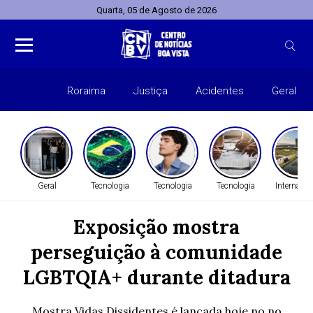
Quarta, 05 de Agosto de 2026
Roraima
Justiça
Acidentes
Geral
Entret
Geral
Tecnologia
Tecnologia
Tecnologia
Internacio
Exposição mostra
perseguição à comunidade
LGBTQIA+ durante ditadura
Mostra Vidas Dissidentes é lançada hoje no no