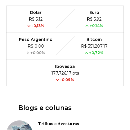
Dólar
Euro
R$ 5,12
R$ 5,92
-0,13%
+0,14%
Peso Argentino
Bitcoin
R$ 0,00
R$ 351,207,17
+0,00%
+0,72%
Ibovespa
177,726,17 pts
-0.09%
Blogs e colunas
Trilhas e Aventuras