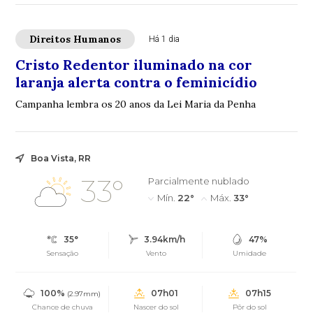
Direitos Humanos
Há 1 dia
Cristo Redentor iluminado na cor
laranja alerta contra o feminicídio
Campanha lembra os 20 anos da Lei Maria da Penha
Boa Vista, RR
33°
Parcialmente nublado
Mín.
22°
Máx.
33°
35°
3.94km/h
47%
Sensação
Vento
Umidade
100%
07h01
07h15
(2.97mm)
Chance de chuva
Nascer do sol
Pôr do sol