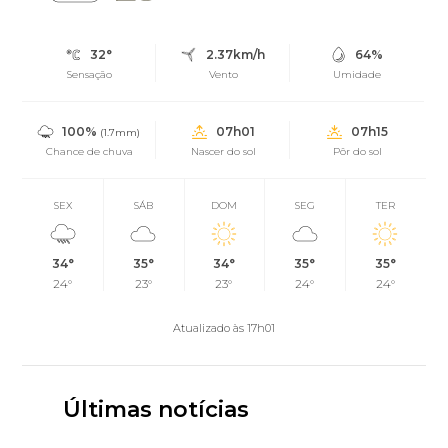
32°
2.37km/h
64%
Sensação
Vento
Umidade
100%
07h01
07h15
(1.7mm)
Chance de chuva
Nascer do sol
Pôr do sol
SEX
SÁB
DOM
SEG
TER
34°
35°
34°
35°
35°
24°
23°
23°
24°
24°
Atualizado às 17h01
Últimas notícias