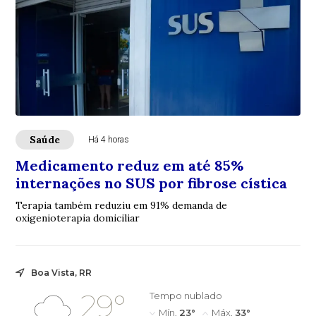
Saúde
Há 4 horas
Medicamento reduz em até 85%
internações no SUS por fibrose cística
Terapia também reduziu em 91% demanda de
oxigenioterapia domiciliar
Boa Vista, RR
29°
Tempo nublado
Mín.
23°
Máx.
33°