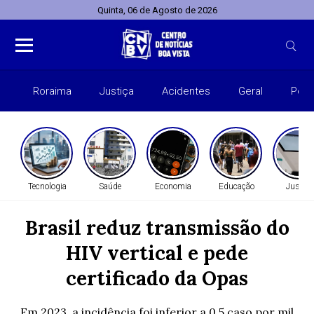
Quinta, 06 de Agosto de 2026
Roraima
Justiça
Acidentes
Geral
Polít
Tecnologia
Saúde
Economia
Educação
Justiça
Brasil reduz transmissão do
HIV vertical e pede
certificado da Opas
Em 2023, a incidência foi inferior a 0,5 caso por mil