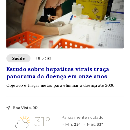
Saúde
Há 3 dias
Estudo sobre hepatites virais traça
panorama da doença em onze anos
Objetivo é traçar metas para eliminar a doença até 2030
Boa Vista, RR
31°
Parcialmente nublado
Mín.
23°
Máx.
33°