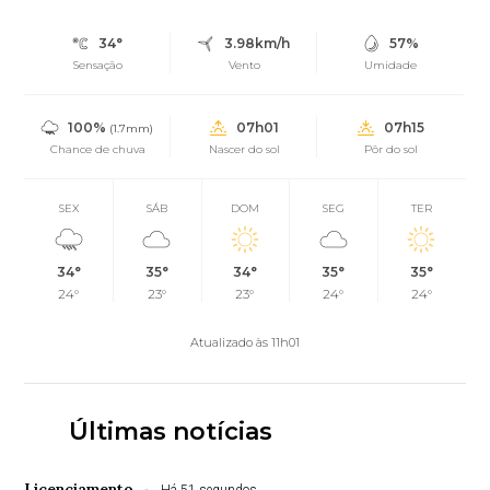
34°
3.98km/h
57%
Sensação
Vento
Umidade
100%
07h01
07h15
(1.7mm)
Chance de chuva
Nascer do sol
Pôr do sol
SEX
SÁB
DOM
SEG
TER
34°
35°
34°
35°
35°
24°
23°
23°
24°
24°
Atualizado às 11h01
Últimas notícias
Licenciamento