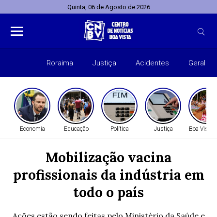
Quinta, 06 de Agosto de 2026
Roraima
Justiça
Acidentes
Geral
Entret
Economia
Educação
Política
Justiça
Boa Vista 
Mobilização vacina
profissionais da indústria em
todo o país
Ações estão sendo feitas pelo Ministério da Saúde e