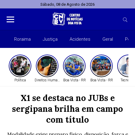
Sábado, 08 de Agosto de 2026
Roraima
Justiça
Acidentes
Geral
Polít
Política
Direitos Humanos
Boa Vista - RR
Boa Vista - RR
Tecnolog
X1 se destaca no JUBs e
sergipana brilha em campo
com título
Modalidade exige preparo físico, disposição, força e