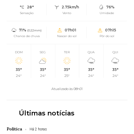
28°
2.75km/h
76%
Sensação
Vento
Umidade
71%
07h01
07h15
(0.22mm)
Chance de chuva
Nascer do sol
Pôr do sol
DOM
SEG
TER
QUA
QUI
35°
35°
35°
35°
35°
24°
24°
25°
24°
24°
Atualizado às 08h01
Últimas notícias
Política
Há 2 horas