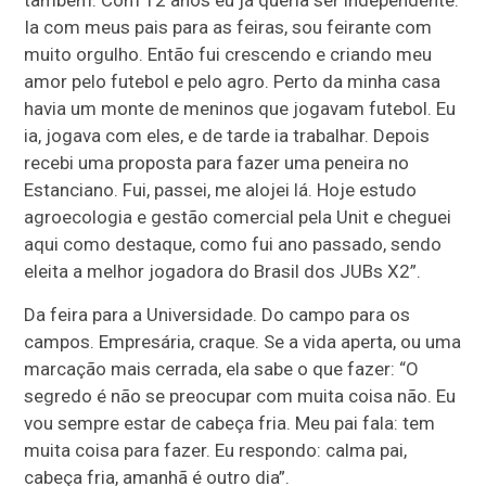
também. Com 12 anos eu já queria ser independente.
Ia com meus pais para as feiras, sou feirante com
muito orgulho. Então fui crescendo e criando meu
amor pelo futebol e pelo agro. Perto da minha casa
havia um monte de meninos que jogavam futebol. Eu
ia, jogava com eles, e de tarde ia trabalhar. Depois
recebi uma proposta para fazer uma peneira no
Estanciano. Fui, passei, me alojei lá. Hoje estudo
agroecologia e gestão comercial pela Unit e cheguei
aqui como destaque, como fui ano passado, sendo
eleita a melhor jogadora do Brasil dos JUBs X2”.
Da feira para a Universidade. Do campo para os
campos. Empresária, craque. Se a vida aperta, ou uma
marcação mais cerrada, ela sabe o que fazer: “O
segredo é não se preocupar com muita coisa não. Eu
vou sempre estar de cabeça fria. Meu pai fala: tem
muita coisa para fazer. Eu respondo: calma pai,
cabeça fria, amanhã é outro dia”.