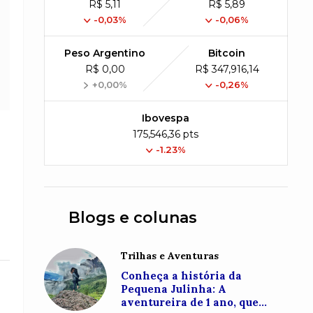
R$ 5,11
R$ 5,89
-0,03%
-0,06%
Peso Argentino
Bitcoin
R$ 0,00
R$ 347,916,14
+0,00%
-0,26%
Ibovespa
175,546,36 pts
-1.23%
Blogs e colunas
Trilhas e Aventuras
Conheça a história da
Pequena Julinha: A
aventureira de 1 ano, que