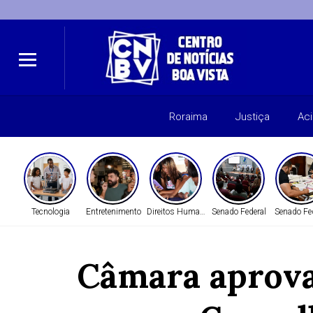
Roraima
Justiça
Ac
Tecnologia
Entretenimento
Direitos Humanos
Senado Federal
Senado Fe
Câmara aprova