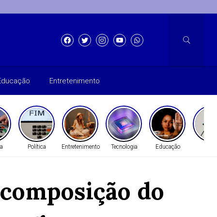
Educação
Entretenimento
a
Política
Entretenimento
Tecnologia
Educação
Gera
 composição do