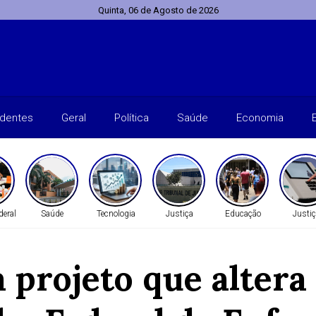
Quinta, 06 de Agosto de 2026
identes
Geral
Política
Saúde
Economia
deral
Saúde
Tecnologia
Justiça
Educação
Justiç
 projeto que altera