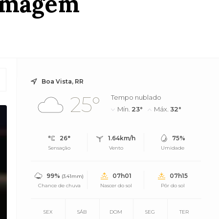
ermagem
Boa Vista, RR
25°
Tempo nublado
Mín.
23°
Máx.
32°
26°
1.64km/h
75%
Sensação
Vento
Umidade
99%
07h01
07h15
(3.41mm)
Chance de chuva
Nascer do sol
Pôr do sol
SEX
SÁB
DOM
SEG
TER