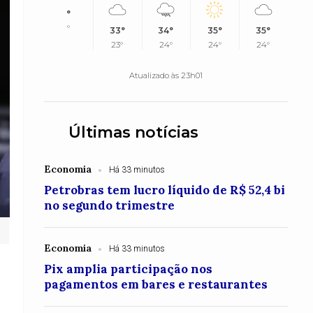
°
°
33°
34°
35°
35°
23°
24°
24°
24°
Atualizado às 23h01
Últimas notícias
Economia
Há 33 minutos
Petrobras tem lucro líquido de R$ 52,4 bi
no segundo trimestre
Economia
Há 33 minutos
Pix amplia participação nos
pagamentos em bares e restaurantes