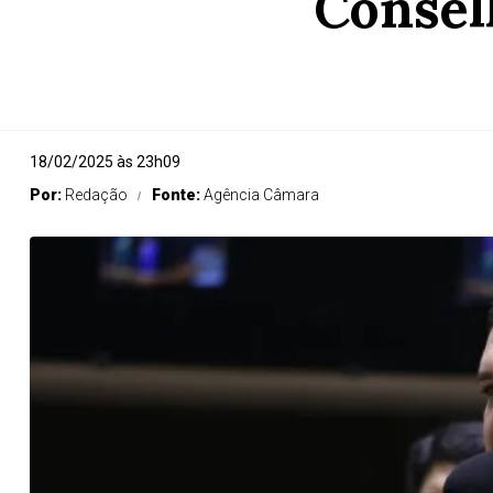
Consel
18/02/2025 às 23h09
Por:
Redação
Fonte:
Agência Câmara