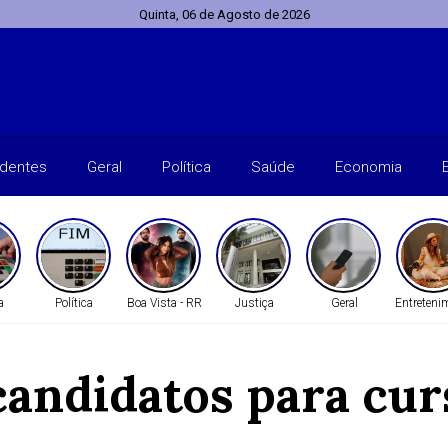
Quinta, 06 de Agosto de 2026
identes
Geral
Política
Saúde
Economia
a
Política
Boa Vista - RR
Justiça
Geral
Entreteni
andidatos para cur