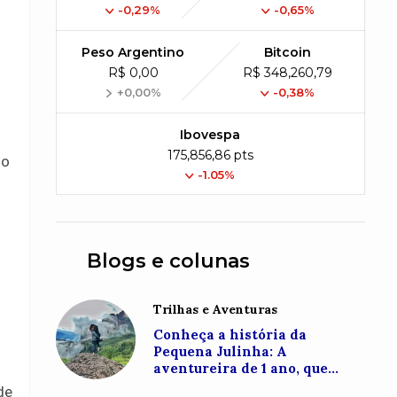
-0,29%
-0,65%
Peso Argentino
Bitcoin
R$ 0,00
R$ 348,260,79
+0,00%
-0,38%
Ibovespa
175,856,86 pts
so
-1.05%
Blogs e colunas
Trilhas e Aventuras
Conheça a história da
Pequena Julinha: A
aventureira de 1 ano, que
conquistou o topo do Monte
de