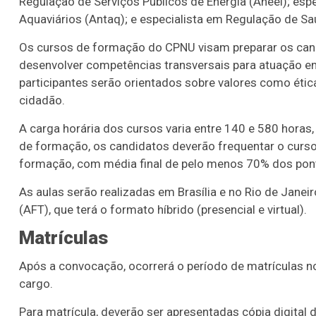
Regulação de Serviços Públicos de Energia (Aneel); esp
Aquaviários (Antaq); e especialista em Regulação de S
Os cursos de formação do CPNU visam preparar os cand
desenvolver competências transversais para atuação em 
participantes serão orientados sobre valores como ética
cidadão.
A carga horária dos cursos varia entre 140 e 580 horas,
de formação, os candidatos deverão frequentar o curs
formação, com média final de pelo menos 70% dos pont
As aulas serão realizadas em Brasília e no Rio de Janei
(AFT), que terá o formato híbrido (presencial e virtual).
Matrículas
Após a convocação, ocorrerá o período de matrículas no
cargo.
Para matrícula, deverão ser apresentadas cópia digital