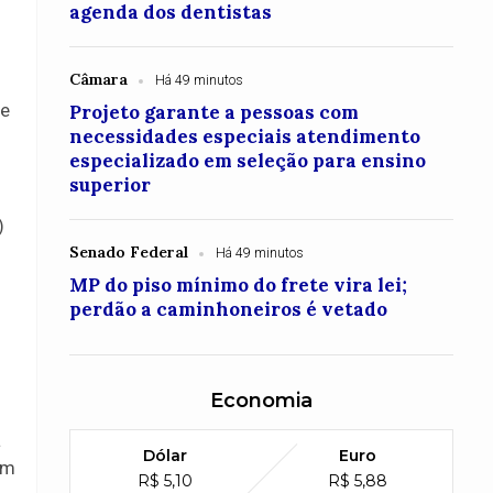
agenda dos dentistas
Câmara
Há 49 minutos
de
Projeto garante a pessoas com
necessidades especiais atendimento
especializado em seleção para ensino
superior
)
Senado Federal
Há 49 minutos
MP do piso mínimo do frete vira lei;
perdão a caminhoneiros é vetado
Economia
a
Dólar
Euro
em
R$ 5,10
R$ 5,88