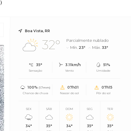
)
Boa Vista, RR
32°
Parcialmente nublado
Mín.
23°
Máx.
33°
35°
3.11km/h
51%
Sensação
Vento
Umidade
100%
07h01
07h15
(1.7mm)
Chance de chuva
Nascer do sol
Pôr do sol
SEX
SÁB
DOM
SEG
TER
34°
35°
34°
35°
35°