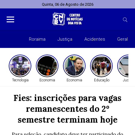
Quinta, 06 de Agosto de 2026
Roraima
Justiça
Acidentes
Geral
Entret
Tecnologia
Economia
Economia
Educação
Justiça
Fies: inscrições para vagas
remanescentes do 2º
semestre terminam hoje
Para seleção, candidato deve ter participado do