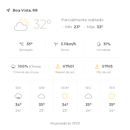
Boa Vista, RR
32°
Parcialmente nublado
Mín.
23°
Máx.
33°
35°
3.11km/h
51%
Sensação
Vento
Umidade
100%
07h01
07h15
(1.7mm)
Chance de chuva
Nascer do sol
Pôr do sol
SEX
SÁB
DOM
SEG
TER
34°
35°
34°
35°
35°
24°
23°
23°
24°
24°
Atualizado às 13h01