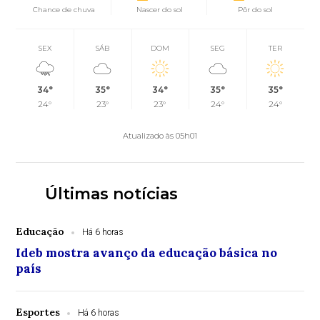
Chance de chuva
Nascer do sol
Pôr do sol
SEX
SÁB
DOM
SEG
TER
34°
35°
34°
35°
35°
24°
23°
23°
24°
24°
Atualizado às 05h01
Últimas notícias
Educação
Há 6 horas
Ideb mostra avanço da educação básica no
país
Esportes
Há 6 horas