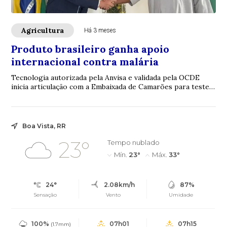
Agricultura
Há 3 meses
Produto brasileiro ganha apoio
internacional contra malária
Tecnologia autorizada pela Anvisa e validada pela OCDE
inicia articulação com a Embaixada de Camarões para testes
contra o mosquito transmissor da ...
Boa Vista, RR
23°
Tempo nublado
Mín.
23°
Máx.
33°
24°
2.08km/h
87%
Sensação
Vento
Umidade
100%
07h01
07h15
(1.7mm)