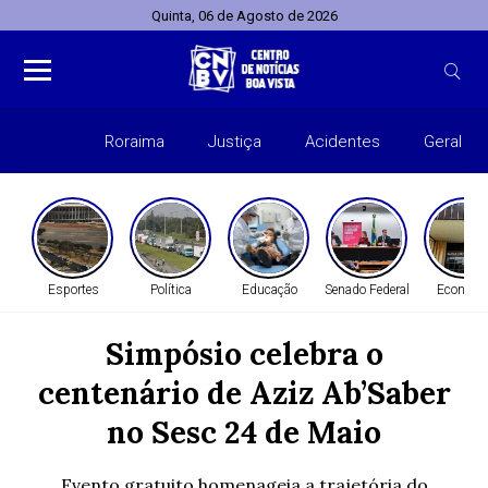
Quinta, 06 de Agosto de 2026
Roraima
Justiça
Acidentes
Geral
Entret
Esportes
Política
Educação
Senado Federal
Economi
Simpósio celebra o
centenário de Aziz Ab’Saber
no Sesc 24 de Maio
Evento gratuito homenageia a trajetória do