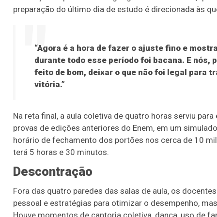
preparação do último dia de estudo é direcionada às q
“Agora é a hora de fazer o ajuste fino e most
durante todo esse período foi bacana. E nós, 
feito de bom, deixar o que não foi legal para t
vitória.”
Na reta final, a aula coletiva de quatro horas serviu par
provas de edições anteriores do Enem, em um simulado a
horário de fechamento dos portões nos cerca de 10 mil 
terá 5 horas e 30 minutos.
Descontração
Fora das quatro paredes das salas de aula, os docente
pessoal e estratégias para otimizar o desempenho, m
Houve momentos de cantoria coletiva, dança, uso de fan