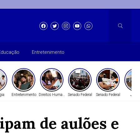
Educação
Entretenimento
gia
Entretenimento
Direitos Humanos
Senado Federal
Senado Federal
Justi
cipam de aulões e