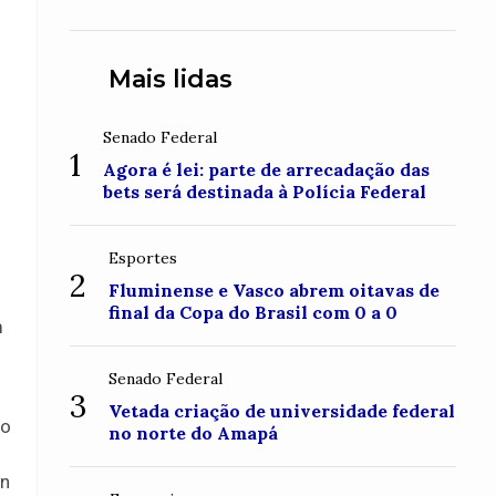
conquistou o topo do Monte
Roraima
Mais lidas
Senado Federal
1
Agora é lei: parte de arrecadação das
bets será destinada à Polícia Federal
Esportes
2
Fluminense e Vasco abrem oitavas de
final da Copa do Brasil com 0 a 0
m
Senado Federal
3
Vetada criação de universidade federal
io
no norte do Amapá
in