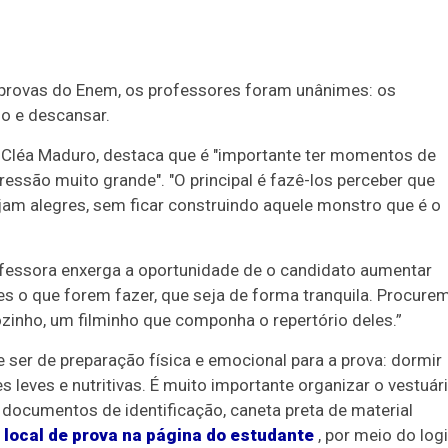
e provas do Enem, os professores foram unânimes: os
o e descansar.
o, Cléa Maduro, destaca que é "importante ter momentos de
ssão muito grande". "O principal é fazê-los perceber que
jam alegres, sem ficar construindo aquele monstro que é o
fessora enxerga a oportunidade de o candidato aumentar
es o que forem fazer, que seja de forma tranquila. Procure
zinho, um filminho que componha o repertório deles.”
 ser de preparação física e emocional para a prova: dormir
leves e nutritivas. É muito importante organizar o vestuár
o documentos de identificação, caneta preta de material
o
local de prova na página do estudante
, por meio do log