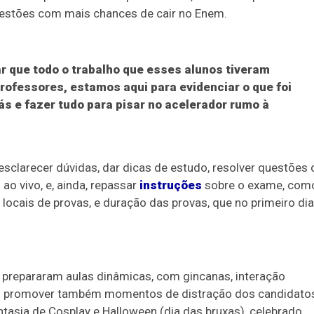
uestões com mais chances de cair no Enem.
rar que todo o trabalho que esses alunos tiveram
professores, estamos aqui para evidenciar o que foi
rás e fazer tudo para pisar no acelerador rumo à
a esclarecer dúvidas, dar dicas de estudo, resolver questões 
o vivo, e, ainda, repassar
instruções
sobre o exame, com
locais de provas, e duração das provas, que no primeiro dia
s prepararam aulas dinâmicas, com gincanas, interação
as promover também momentos de distração dos candidato
tasia de Cosplay e Halloween (dia das bruxas), celebrado