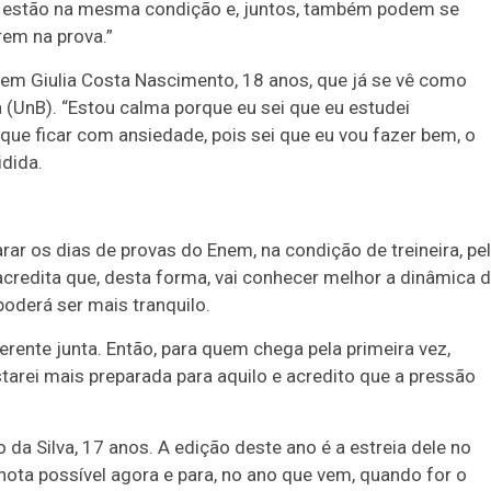
s estão na mesma condição e, juntos, também podem se
rem na prova.”
em Giulia Costa Nascimento, 18 anos, que já se vê como
a (UnB). “Estou calma porque eu sei que eu estudei
que ficar com ansiedade, pois sei que eu vou fazer bem, o
idida.
rar os dias de provas do Enem, na condição de treineira, pe
credita que, desta forma, vai conhecer melhor a dinâmica 
poderá ser mais tranquilo.
rente junta. Então, para quem chega pela primeira vez,
tarei mais preparada para aquilo e acredito que a pressão
a Silva, 17 anos. A edição deste ano é a estreia dele no
nota possível agora e para, no ano que vem, quando for o