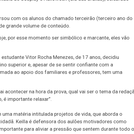
versou com os alunos do chamado terceirão (terceiro ano do
 de grande volume de conteúdo.
oje, por esse momento ser simbólico e marcante, eles vão
 o estudante Vitor Rocha Menezes, de 17 anos, decidiu
sino superior e, apesar de se sentir confiante com a
omada ao apoio dos familiares e professores, tem uma
 vai acontecer na hora da prova, qual vai ser o tema da redaç
, é importante relaxar”.
de uma matéria intitulada projetos de vida, que aborda o
cidadã. Keilla é defensora dos aulões motivadores como
importante para aliviar a pressão que sentem durante todo 