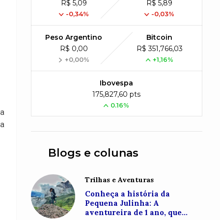
R$ 5,09
R$ 5,89
-0,34%
-0,03%
Peso Argentino
Bitcoin
R$ 0,00
R$ 351,766,03
+0,00%
+1,16%
Ibovespa
175,827,60 pts
0.16%
la
da
Blogs e colunas
Trilhas e Aventuras
Conheça a história da
Pequena Julinha: A
aventureira de 1 ano, que