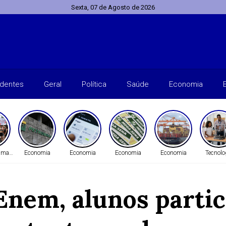
Sexta, 07 de Agosto de 2026
identes
Geral
Política
Saúde
Economia
Humanos
Economia
Economia
Economia
Economia
Tecnolo
 Enem, alunos parti