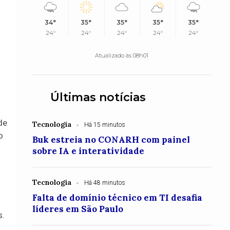
34°
35°
35°
35°
35°
24°
24°
24°
24°
24°
Atualizado às 08h01
Últimas notícias
de
Tecnologia
Há 15 minutos
o
Buk estreia no CONARH com painel
sobre IA e interatividade
Tecnologia
Há 48 minutos
Falta de domínio técnico em TI desafia
líderes em São Paulo
s.