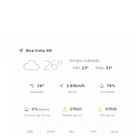
Boa Vista, RR
26°
Tempo nublado
Mín.
23°
Máx.
33°
28°
2.89km/h
78%
Sensação
Vento
Umidade
0%
07h01
07h15
(0mm)
Chance de chuva
Nascer do sol
Pôr do sol
SÁB
DOM
SEG
TER
QUA