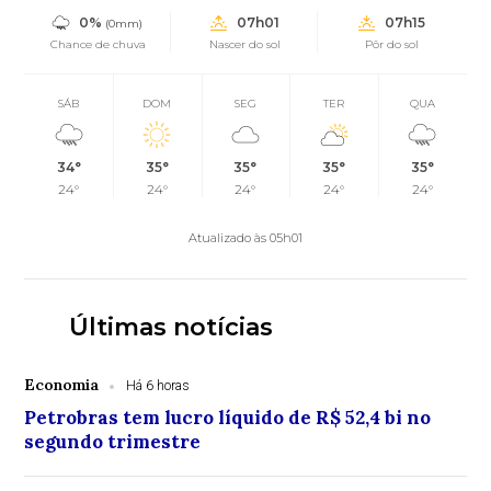
0%
07h01
07h15
(0mm)
Chance de chuva
Nascer do sol
Pôr do sol
SÁB
DOM
SEG
TER
QUA
34°
35°
35°
35°
35°
24°
24°
24°
24°
24°
Atualizado às 05h01
Últimas notícias
Economia
Há 6 horas
Petrobras tem lucro líquido de R$ 52,4 bi no
segundo trimestre