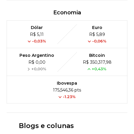
Economia
Dólar
Euro
R$ 5,11
R$ 5,89
-0,03%
-0,06%
Peso Argentino
Bitcoin
R$ 0,00
R$ 350,317,98
+0,00%
+0,43%
Ibovespa
175,546,36 pts
-1.23%
Blogs e colunas