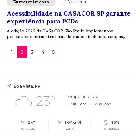
Entretenimento
Há 3 semanas
Acessibilidade na CASACOR SP garante
experiência para PCDs
A edição 2026 da CASACOR São Paulo implementou
percursos e infraestrutura adaptados, incluindo rampas,
elevadores, banheiros acessíveis e recursos ...
1
2
3
4
5
Boa Vista, RR
23°
Tempo nublado
Mín.
23°
Máx.
33°
24°
1.04km/h
85%
Sensação
Vento
Umidade