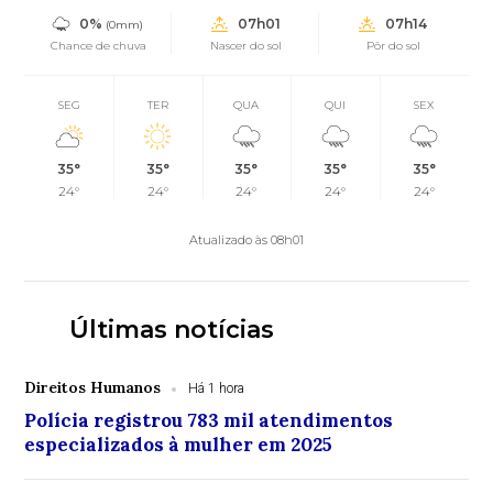
0%
07h01
07h14
(0mm)
Chance de chuva
Nascer do sol
Pôr do sol
SEG
TER
QUA
QUI
SEX
35°
35°
35°
35°
35°
24°
24°
24°
24°
24°
Atualizado às 08h01
Últimas notícias
Direitos Humanos
Há 1 hora
Polícia registrou 783 mil atendimentos
especializados à mulher em 2025