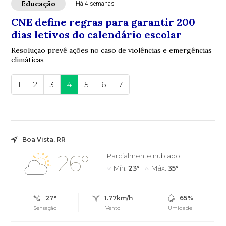
Educação
Há 4 semanas
CNE define regras para garantir 200
dias letivos do calendário escolar
Resolução prevê ações no caso de violências e emergências
climáticas
1
2
3
4
5
6
7
Boa Vista, RR
26°
Parcialmente nublado
Mín.
23°
Máx.
35°
27°
1.77km/h
65%
Sensação
Vento
Umidade