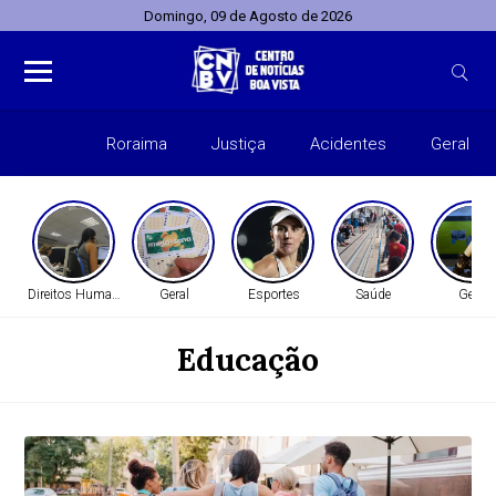
Domingo, 09 de Agosto de 2026
Roraima
Justiça
Acidentes
Geral
Entret
Direitos Humanos
Geral
Esportes
Saúde
Geral
Educação